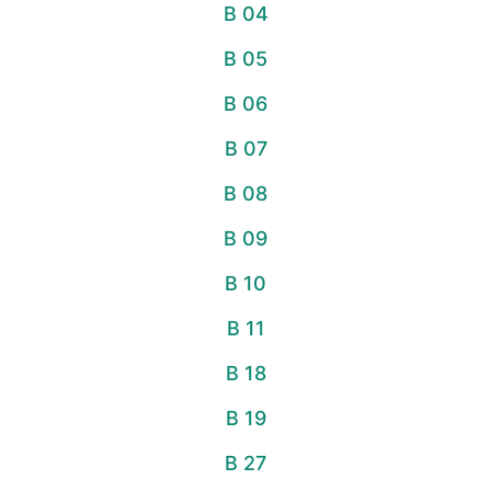
B 04
B 05
B 06
B 07
B 08
B 09
B 10
B 11
B 18
B 19
B 27