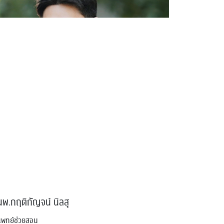
นพ.กฤติกัญจน์ นิลสุ
แพทย์ช่วยสอน