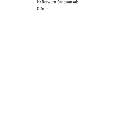
Mr.Borworn Sanguansak
Officer